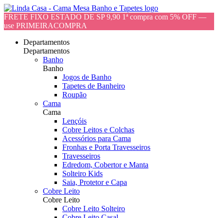
FRETE FIXO ESTADO DE SP 9,90 1ª compra com 5% OFF —
use PRIMEIRACOMPRA
Departamentos
Departamentos
Banho
Banho
Jogos de Banho
Tapetes de Banheiro
Roupão
Cama
Cama
Lençóis
Cobre Leitos e Colchas
Acessórios para Cama
Fronhas e Porta Travesseiros
Travesseiros
Edredom, Cobertor e Manta
Solteiro Kids
Saia, Protetor e Capa
Cobre Leito
Cobre Leito
Cobre Leito Solteiro
Cobre Leito Casal