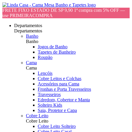
FRETE FIXO ESTADO DE SP 9,90 1ª compra com 5% OFF —
use PRIMEIRACOMPRA
Departamentos
Departamentos
Banho
Banho
Jogos de Banho
Tapetes de Banheiro
Roupão
Cama
Cama
Lençóis
Cobre Leitos e Colchas
Acessórios para Cama
Fronhas e Porta Travesseiros
Travesseiros
Edredom, Cobertor e Manta
Solteiro Kids
Saia, Protetor e Capa
Cobre Leito
Cobre Leito
Cobre Leito Solteiro
Cobre Leito Casal