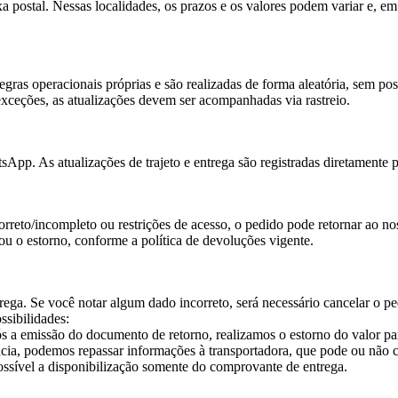
xa postal. Nessas localidades, os prazos e os valores podem variar e, em
egras operacionais próprias e são realizadas de forma aleatória, sem po
exceções, as atualizações devem ser acompanhadas via rastreio.
pp. As atualizações de trajeto e entrega são registradas diretamente p
orreto/incompleto ou restrições de acesso, o pedido pode retornar ao no
 ou o estorno, conforme a política de devoluções vigente.
trega. Se você notar algum dado incorreto, será necessário cancelar o 
ssibilidades:
s a emissão do documento de retorno, realizamos o estorno do valor pa
cia, podemos repassar informações à transportadora, que pode ou não co
ossível a disponibilização somente do comprovante de entrega.