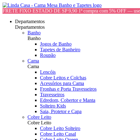
FRETE FIXO ESTADO DE SP 9,90 1ª compra com 5% OFF — 
Departamentos
Departamentos
Banho
Banho
Jogos de Banho
Tapetes de Banheiro
Roupão
Cama
Cama
Lençóis
Cobre Leitos e Colchas
Acessórios para Cama
Fronhas e Porta Travesseiros
Travesseiros
Edredom, Cobertor e Manta
Solteiro Kids
Saia, Protetor e Capa
Cobre Leito
Cobre Leito
Cobre Leito Solteiro
Cobre Leito Casal
Cobre Leito Queen