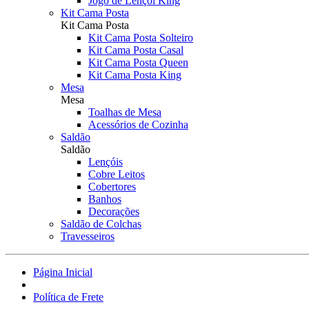
Jogo de Lençol King
Kit Cama Posta
Kit Cama Posta
Kit Cama Posta Solteiro
Kit Cama Posta Casal
Kit Cama Posta Queen
Kit Cama Posta King
Mesa
Mesa
Toalhas de Mesa
Acessórios de Cozinha
Saldão
Saldão
Lençóis
Cobre Leitos
Cobertores
Banhos
Decorações
Saldão de Colchas
Travesseiros
Página Inicial
Política de Frete