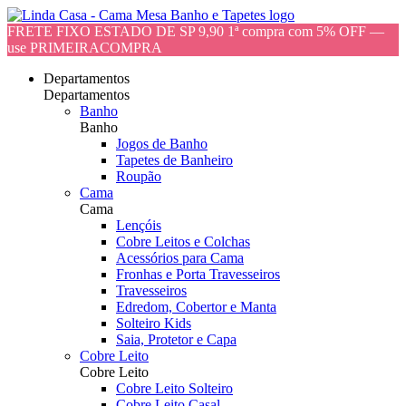
FRETE FIXO ESTADO DE SP 9,90 1ª compra com 5% OFF —
use PRIMEIRACOMPRA
Departamentos
Departamentos
Banho
Banho
Jogos de Banho
Tapetes de Banheiro
Roupão
Cama
Cama
Lençóis
Cobre Leitos e Colchas
Acessórios para Cama
Fronhas e Porta Travesseiros
Travesseiros
Edredom, Cobertor e Manta
Solteiro Kids
Saia, Protetor e Capa
Cobre Leito
Cobre Leito
Cobre Leito Solteiro
Cobre Leito Casal