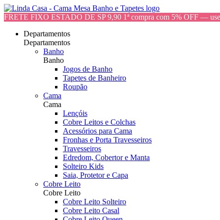
FRETE FIXO ESTADO DE SP 9,90 1ª compra com 5% OFF — 
Departamentos
Departamentos
Banho
Banho
Jogos de Banho
Tapetes de Banheiro
Roupão
Cama
Cama
Lençóis
Cobre Leitos e Colchas
Acessórios para Cama
Fronhas e Porta Travesseiros
Travesseiros
Edredom, Cobertor e Manta
Solteiro Kids
Saia, Protetor e Capa
Cobre Leito
Cobre Leito
Cobre Leito Solteiro
Cobre Leito Casal
Cobre Leito Queen