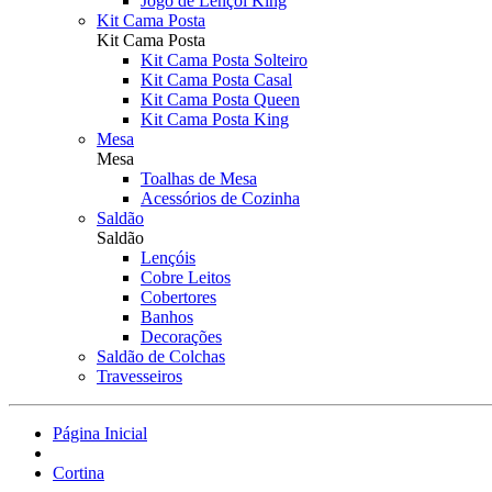
Jogo de Lençol King
Kit Cama Posta
Kit Cama Posta
Kit Cama Posta Solteiro
Kit Cama Posta Casal
Kit Cama Posta Queen
Kit Cama Posta King
Mesa
Mesa
Toalhas de Mesa
Acessórios de Cozinha
Saldão
Saldão
Lençóis
Cobre Leitos
Cobertores
Banhos
Decorações
Saldão de Colchas
Travesseiros
Página Inicial
Cortina