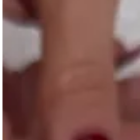
Cortina Blackout 100% Vedação Premium 5,90x2,60m Sala
Quarto Varão 4M Cinza
Blackout 100%
Cortina Blackout 100% Vedação
Premium 5,90x2,60m Sala Quarto Varão
4M Cinza
Vídeo
{{ data.product.name }}
{{ data.product.name }}
Lançamentos e promoções
Cadastre seu e-mail para receber novidades.
facebook
instagram
youtube