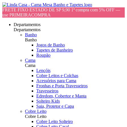
FRETE FIXO ESTADO DE SP 9,90 1ª compra com 5% OFF —
use PRIMEIRACOMPRA
Departamentos
Departamentos
Banho
Banho
Jogos de Banho
Tapetes de Banheiro
Roupão
Cama
Cama
Lençóis
Cobre Leitos e Colchas
Acessórios para Cama
Fronhas e Porta Travesseiros
Travesseiros
Edredom, Cobertor e Manta
Solteiro Kids
Saia, Protetor e Capa
Cobre Leito
Cobre Leito
Cobre Leito Solteiro
Cobre Leito Casal