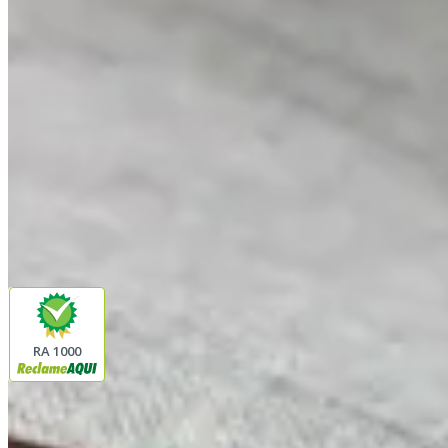
Fale com a gente
(16) 98208-5091
contato@lindacasa.com.br
Horário de atendimento
seg. a sex. das 8h às 17h
Siga a Linda Casa
facebook
instagram
youtube
Pagamento
Segurança
RA 1000
Plataforma
© 2026 LINDA CASA ENXOVAIS LTDA
- CNPJ:
62.763.347/0001-43