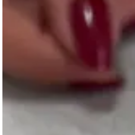
Saldão
Saldão de Colchas
Inverno
Jogo de Lençol
Cobre Leito
Cama
Kit Cama Posta
Mesa
Banho
Cortina
Decoração
Travesseiros
Informações
Contato
Cupons e Cashback
Ouvidoria
Política de Frete
Política de Privacidade
Programa de Afiliados & Influencers
Quem somos
Reclame Aqui
Trocas e Devoluções