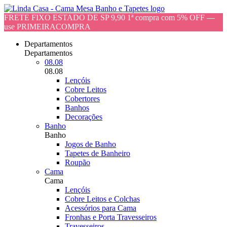
FRETE FIXO ESTADO DE SP 9,90 1ª compra com 5% OFF —
use PRIMEIRACOMPRA
Departamentos
Departamentos
08.08
08.08
Lençóis
Cobre Leitos
Cobertores
Banhos
Decorações
Banho
Banho
Jogos de Banho
Tapetes de Banheiro
Roupão
Cama
Cama
Lençóis
Cobre Leitos e Colchas
Acessórios para Cama
Fronhas e Porta Travesseiros
Travesseiros