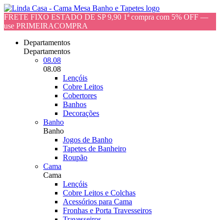
FRETE FIXO ESTADO DE SP 9,90 1ª compra com 5% OFF —
use PRIMEIRACOMPRA
Departamentos
Departamentos
08.08
08.08
Lençóis
Cobre Leitos
Cobertores
Banhos
Decorações
Banho
Banho
Jogos de Banho
Tapetes de Banheiro
Roupão
Cama
Cama
Lençóis
Cobre Leitos e Colchas
Acessórios para Cama
Fronhas e Porta Travesseiros
Travesseiros