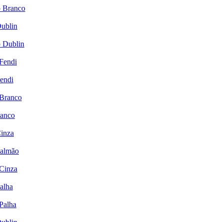
o Branco
Dublin
o Dublin
 Fendi
Fendi
 Branco
ranco
Cinza
Salmão
 Cinza
Palha
 Palha