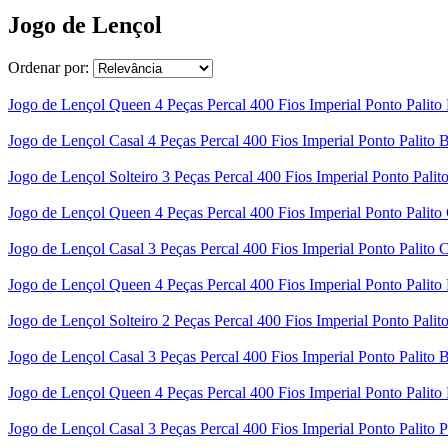
Jogo de Lençol
Ordenar por:
Jogo de Lençol Queen 4 Peças Percal 400 Fios Imperial Ponto Palito
Jogo de Lençol Casal 4 Peças Percal 400 Fios Imperial Ponto Palito 
Jogo de Lençol Solteiro 3 Peças Percal 400 Fios Imperial Ponto Palit
Jogo de Lençol Queen 4 Peças Percal 400 Fios Imperial Ponto Palito
Jogo de Lençol Casal 3 Peças Percal 400 Fios Imperial Ponto Palito 
Jogo de Lençol Queen 4 Peças Percal 400 Fios Imperial Ponto Palito
Jogo de Lençol Solteiro 2 Peças Percal 400 Fios Imperial Ponto Palit
Jogo de Lençol Casal 3 Peças Percal 400 Fios Imperial Ponto Palito 
Jogo de Lençol Queen 4 Peças Percal 400 Fios Imperial Ponto Palito
Jogo de Lençol Casal 3 Peças Percal 400 Fios Imperial Ponto Palito 