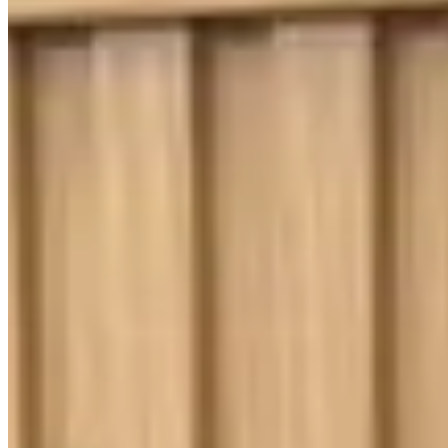
400 Fios
Toque Macio
Jogo de Lençol Queen 4 Peças Percal 400
Fios Imperial Ponto Palito Branco
{{ data.product.name }}
{{ data.product.name }}
Lançamentos e promoções
Cadastre seu e-mail para receber novidades.
facebook
instagram
youtube
Saldão
Saldão de Colchas
Inverno
Jogo de Lençol
Cobre Leito
Cama