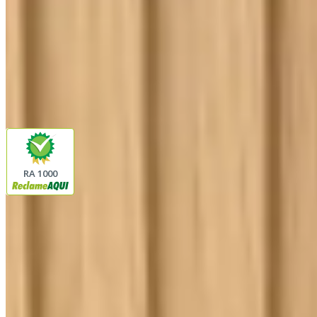
Siga a Linda Casa
facebook
instagram
youtube
Pagamento
Segurança
RA 1000
Plataforma
© 2026 LINDA CASA ENXOVAIS LTDA
- CNPJ:
62.763.347/0001-43
Avenida Romão Fernando 2200
Fazenda Boa Vista do Sao Joaquim
Ibitinga