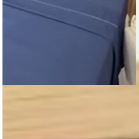
Página Inicial
Cama
Lençóis
Jogo de Lençol Queen 4 Peças Percal 400 Fios Imperial
Ponto Palito Branco