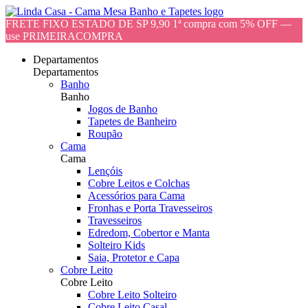
FRETE FIXO ESTADO DE SP 9,90 1ª compra com 5% OFF —
use PRIMEIRACOMPRA
Departamentos
Departamentos
Banho
Banho
Jogos de Banho
Tapetes de Banheiro
Roupão
Cama
Cama
Lençóis
Cobre Leitos e Colchas
Acessórios para Cama
Fronhas e Porta Travesseiros
Travesseiros
Edredom, Cobertor e Manta
Solteiro Kids
Saia, Protetor e Capa
Cobre Leito
Cobre Leito
Cobre Leito Solteiro
Cobre Leito Casal