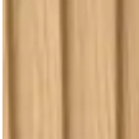
Kit Cama Posta
Mesa
Banho
Cortina
Decoração
Travesseiros
Informações
Contato
Cupons e Cashback
Ouvidoria
Política de Frete
Política de Privacidade
Programa de Afiliados & Influencers
Quem somos
Reclame Aqui
Trocas e Devoluções
Fale com a gente
(16) 98208-5091
contato@lindacasa.com.br
Horário de atendimento
seg. a sex. das 8h às 17h