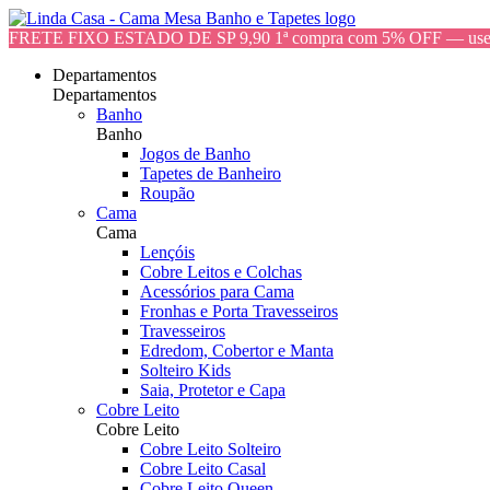
FRETE FIXO ESTADO DE SP 9,90 1ª compra com 5% OFF — 
Departamentos
Departamentos
Banho
Banho
Jogos de Banho
Tapetes de Banheiro
Roupão
Cama
Cama
Lençóis
Cobre Leitos e Colchas
Acessórios para Cama
Fronhas e Porta Travesseiros
Travesseiros
Edredom, Cobertor e Manta
Solteiro Kids
Saia, Protetor e Capa
Cobre Leito
Cobre Leito
Cobre Leito Solteiro
Cobre Leito Casal
Cobre Leito Queen