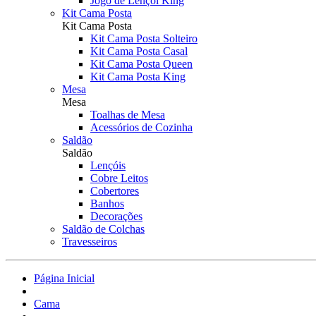
Jogo de Lençol King
Kit Cama Posta
Kit Cama Posta
Kit Cama Posta Solteiro
Kit Cama Posta Casal
Kit Cama Posta Queen
Kit Cama Posta King
Mesa
Mesa
Toalhas de Mesa
Acessórios de Cozinha
Saldão
Saldão
Lençóis
Cobre Leitos
Cobertores
Banhos
Decorações
Saldão de Colchas
Travesseiros
Página Inicial
Cama