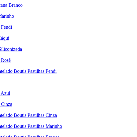
cana Branco
Marinho
 Fendi
Cáqui
iliconizada
i Rosê
elado Boutis Pastilhas Fendi
 Azul
 Cinza
elado Boutis Pastilhas Cinza
elado Boutis Pastilhas Marinho