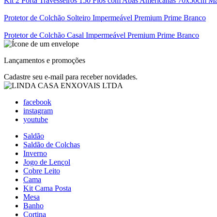
Kit 2 Porta Travesseiros 150 Fios com Abas Americanas 70x50cm Mat
Protetor de Colchão Solteiro Impermeável Premium Prime Branco
Protetor de Colchão Casal Impermeável Premium Prime Branco
Lançamentos e promoções
Cadastre seu e-mail para receber novidades.
facebook
instagram
youtube
Saldão
Saldão de Colchas
Inverno
Jogo de Lençol
Cobre Leito
Cama
Kit Cama Posta
Mesa
Banho
Cortina