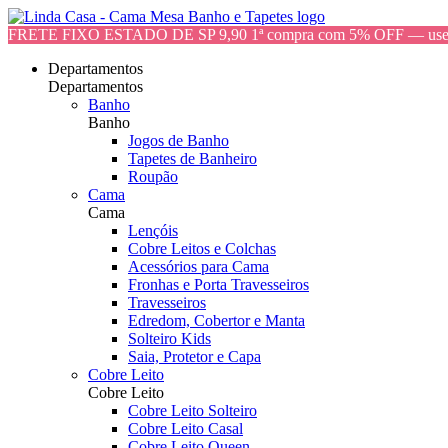
FRETE FIXO ESTADO DE SP 9,90 1ª compra com 5% OFF — 
Departamentos
Departamentos
Banho
Banho
Jogos de Banho
Tapetes de Banheiro
Roupão
Cama
Cama
Lençóis
Cobre Leitos e Colchas
Acessórios para Cama
Fronhas e Porta Travesseiros
Travesseiros
Edredom, Cobertor e Manta
Solteiro Kids
Saia, Protetor e Capa
Cobre Leito
Cobre Leito
Cobre Leito Solteiro
Cobre Leito Casal
Cobre Leito Queen