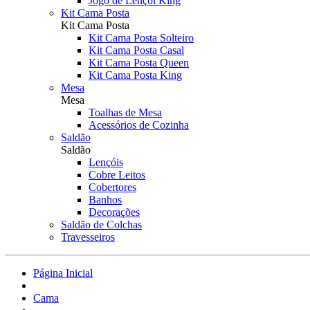
Jogo de Lençol King
Kit Cama Posta
Kit Cama Posta
Kit Cama Posta Solteiro
Kit Cama Posta Casal
Kit Cama Posta Queen
Kit Cama Posta King
Mesa
Mesa
Toalhas de Mesa
Acessórios de Cozinha
Saldão
Saldão
Lençóis
Cobre Leitos
Cobertores
Banhos
Decorações
Saldão de Colchas
Travesseiros
Página Inicial
Cama