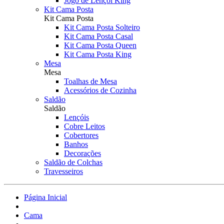
Jogo de Lençol King
Kit Cama Posta
Kit Cama Posta
Kit Cama Posta Solteiro
Kit Cama Posta Casal
Kit Cama Posta Queen
Kit Cama Posta King
Mesa
Mesa
Toalhas de Mesa
Acessórios de Cozinha
Saldão
Saldão
Lençóis
Cobre Leitos
Cobertores
Banhos
Decorações
Saldão de Colchas
Travesseiros
Página Inicial
Cama