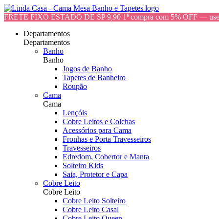
FRETE FIXO ESTADO DE SP 9,90 1ª compra com 5% OFF — 
Departamentos
Departamentos
Banho
Banho
Jogos de Banho
Tapetes de Banheiro
Roupão
Cama
Cama
Lençóis
Cobre Leitos e Colchas
Acessórios para Cama
Fronhas e Porta Travesseiros
Travesseiros
Edredom, Cobertor e Manta
Solteiro Kids
Saia, Protetor e Capa
Cobre Leito
Cobre Leito
Cobre Leito Solteiro
Cobre Leito Casal
Cobre Leito Queen