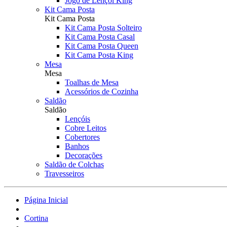
Jogo de Lençol King
Kit Cama Posta
Kit Cama Posta
Kit Cama Posta Solteiro
Kit Cama Posta Casal
Kit Cama Posta Queen
Kit Cama Posta King
Mesa
Mesa
Toalhas de Mesa
Acessórios de Cozinha
Saldão
Saldão
Lençóis
Cobre Leitos
Cobertores
Banhos
Decorações
Saldão de Colchas
Travesseiros
Página Inicial
Cortina