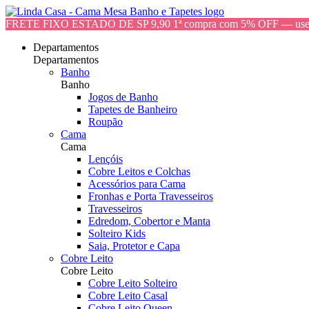
FRETE FIXO ESTADO DE SP 9,90 1ª compra com 5% OFF — 
Departamentos
Departamentos
Banho
Banho
Jogos de Banho
Tapetes de Banheiro
Roupão
Cama
Cama
Lençóis
Cobre Leitos e Colchas
Acessórios para Cama
Fronhas e Porta Travesseiros
Travesseiros
Edredom, Cobertor e Manta
Solteiro Kids
Saia, Protetor e Capa
Cobre Leito
Cobre Leito
Cobre Leito Solteiro
Cobre Leito Casal
Cobre Leito Queen