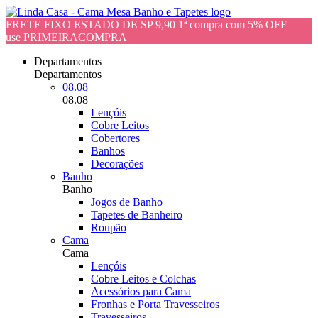
FRETE FIXO ESTADO DE SP 9,90 1ª compra com 5% OFF —
use PRIMEIRACOMPRA
Departamentos
Departamentos
08.08
08.08
Lençóis
Cobre Leitos
Cobertores
Banhos
Decorações
Banho
Banho
Jogos de Banho
Tapetes de Banheiro
Roupão
Cama
Cama
Lençóis
Cobre Leitos e Colchas
Acessórios para Cama
Fronhas e Porta Travesseiros
Travesseiros