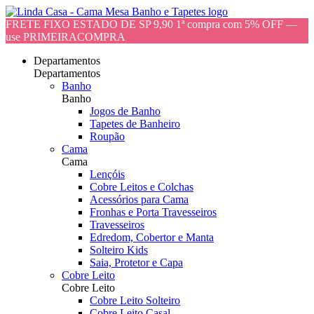
FRETE FIXO ESTADO DE SP 9,90 1ª compra com 5% OFF —
use PRIMEIRACOMPRA
Departamentos
Departamentos
Banho
Banho
Jogos de Banho
Tapetes de Banheiro
Roupão
Cama
Cama
Lençóis
Cobre Leitos e Colchas
Acessórios para Cama
Fronhas e Porta Travesseiros
Travesseiros
Edredom, Cobertor e Manta
Solteiro Kids
Saia, Protetor e Capa
Cobre Leito
Cobre Leito
Cobre Leito Solteiro
Cobre Leito Casal