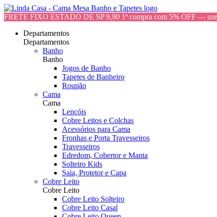
FRETE FIXO ESTADO DE SP 9,90 1ª compra com 5% OFF — 
Departamentos
Departamentos
Banho
Banho
Jogos de Banho
Tapetes de Banheiro
Roupão
Cama
Cama
Lençóis
Cobre Leitos e Colchas
Acessórios para Cama
Fronhas e Porta Travesseiros
Travesseiros
Edredom, Cobertor e Manta
Solteiro Kids
Saia, Protetor e Capa
Cobre Leito
Cobre Leito
Cobre Leito Solteiro
Cobre Leito Casal
Cobre Leito Queen