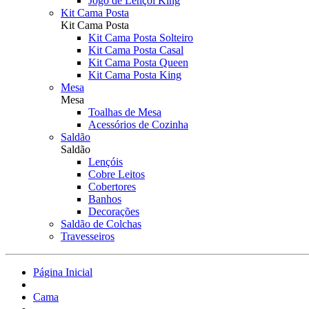
Jogo de Lençol King
Kit Cama Posta
Kit Cama Posta
Kit Cama Posta Solteiro
Kit Cama Posta Casal
Kit Cama Posta Queen
Kit Cama Posta King
Mesa
Mesa
Toalhas de Mesa
Acessórios de Cozinha
Saldão
Saldão
Lençóis
Cobre Leitos
Cobertores
Banhos
Decorações
Saldão de Colchas
Travesseiros
Página Inicial
Cama