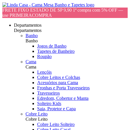
FRETE FIXO ESTADO DE SP 9,90 1ª compra com 5% OFF —
use PRIMEIRACOMPRA
Departamentos
Departamentos
Banho
Banho
Jogos de Banho
Tapetes de Banheiro
Roupão
Cama
Cama
Lençóis
Cobre Leitos e Colchas
Acessórios para Cama
Fronhas e Porta Travesseiros
Travesseiros
Edredom, Cobertor e Manta
Solteiro Kids
Saia, Protetor e Capa
Cobre Leito
Cobre Leito
Cobre Leito Solteiro
Cobre Leito Casal