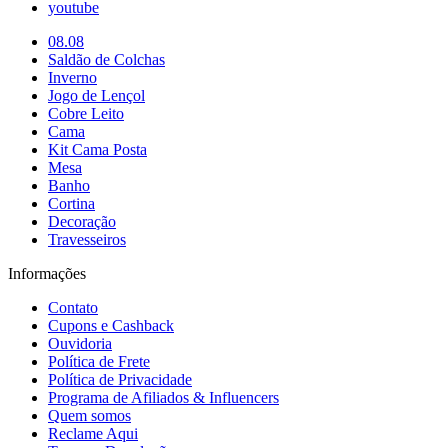
youtube
08.08
Saldão de Colchas
Inverno
Jogo de Lençol
Cobre Leito
Cama
Kit Cama Posta
Mesa
Banho
Cortina
Decoração
Travesseiros
Informações
Contato
Cupons e Cashback
Ouvidoria
Política de Frete
Política de Privacidade
Programa de Afiliados & Influencers
Quem somos
Reclame Aqui