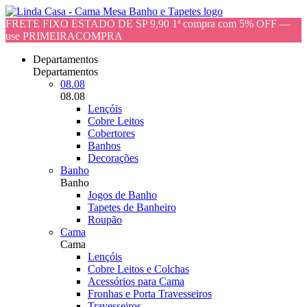
FRETE FIXO ESTADO DE SP 9,90 1ª compra com 5% OFF —
use PRIMEIRACOMPRA
Departamentos
Departamentos
08.08
08.08
Lençóis
Cobre Leitos
Cobertores
Banhos
Decorações
Banho
Banho
Jogos de Banho
Tapetes de Banheiro
Roupão
Cama
Cama
Lençóis
Cobre Leitos e Colchas
Acessórios para Cama
Fronhas e Porta Travesseiros
Travesseiros