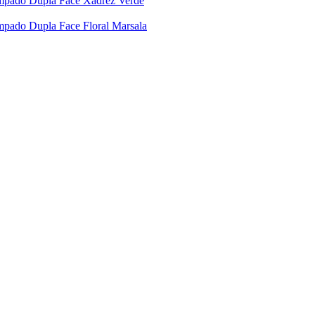
ampado Dupla Face Xadrez Verde
mpado Dupla Face Floral Marsala