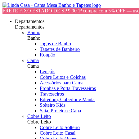
FRETE FIXO ESTADO DE SP 9,90 1ª compra com 5% OFF — 
Departamentos
Departamentos
Banho
Banho
Jogos de Banho
Tapetes de Banheiro
Roupão
Cama
Cama
Lençóis
Cobre Leitos e Colchas
Acessórios para Cama
Fronhas e Porta Travesseiros
Travesseiros
Edredom, Cobertor e Manta
Solteiro Kids
Saia, Protetor e Capa
Cobre Leito
Cobre Leito
Cobre Leito Solteiro
Cobre Leito Casal
Cobre Leito Queen