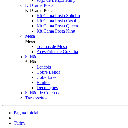
Jogo de Lençol King
Kit Cama Posta
Kit Cama Posta
Kit Cama Posta Solteiro
Kit Cama Posta Casal
Kit Cama Posta Queen
Kit Cama Posta King
Mesa
Mesa
Toalhas de Mesa
Acessórios de Cozinha
Saldão
Saldão
Lençóis
Cobre Leitos
Cobertores
Banhos
Decorações
Saldão de Colchas
Travesseiros
Página Inicial
Turim