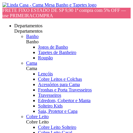
FRETE FIXO ESTADO DE SP 9,90 1ª compra com 5% OFF —
use PRIMEIRACOMPRA
Departamentos
Departamentos
Banho
Banho
Jogos de Banho
Tapetes de Banheiro
Roupão
Cama
Cama
Lençóis
Cobre Leitos e Colchas
Acessórios para Cama
Fronhas e Porta Travesseiros
Travesseiros
Edredom, Cobertor e Manta
Solteiro Kids
Saia, Protetor e Capa
Cobre Leito
Cobre Leito
Cobre Leito Solteiro
Cobre Leito Casal