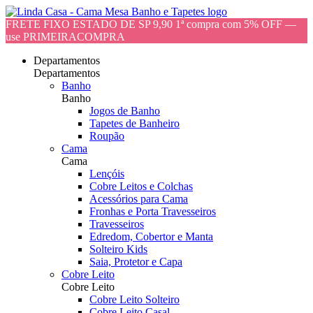
FRETE FIXO ESTADO DE SP 9,90 1ª compra com 5% OFF —
use PRIMEIRACOMPRA
Departamentos
Departamentos
Banho
Banho
Jogos de Banho
Tapetes de Banheiro
Roupão
Cama
Cama
Lençóis
Cobre Leitos e Colchas
Acessórios para Cama
Fronhas e Porta Travesseiros
Travesseiros
Edredom, Cobertor e Manta
Solteiro Kids
Saia, Protetor e Capa
Cobre Leito
Cobre Leito
Cobre Leito Solteiro
Cobre Leito Casal