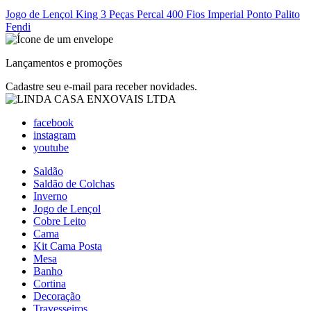
Jogo de Lençol King 3 Peças Percal 400 Fios Imperial Ponto Palito
Fendi
Lançamentos e promoções
Cadastre seu e-mail para receber novidades.
facebook
instagram
youtube
Saldão
Saldão de Colchas
Inverno
Jogo de Lençol
Cobre Leito
Cama
Kit Cama Posta
Mesa
Banho
Cortina
Decoração
Travesseiros