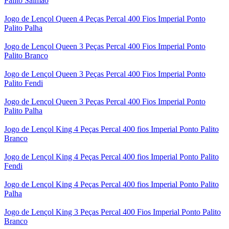
Palito Salmão
Jogo de Lençol Queen 4 Peças Percal 400 Fios Imperial Ponto
Palito Palha
Jogo de Lençol Queen 3 Peças Percal 400 Fios Imperial Ponto
Palito Branco
Jogo de Lençol Queen 3 Peças Percal 400 Fios Imperial Ponto
Palito Fendi
Jogo de Lençol Queen 3 Peças Percal 400 Fios Imperial Ponto
Palito Palha
Jogo de Lençol King 4 Peças Percal 400 fios Imperial Ponto Palito
Branco
Jogo de Lençol King 4 Peças Percal 400 fios Imperial Ponto Palito
Fendi
Jogo de Lençol King 4 Peças Percal 400 fios Imperial Ponto Palito
Palha
Jogo de Lençol King 3 Peças Percal 400 Fios Imperial Ponto Palito
Branco