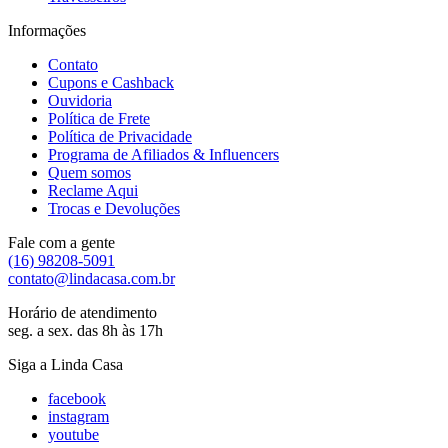
Informações
Contato
Cupons e Cashback
Ouvidoria
Política de Frete
Política de Privacidade
Programa de Afiliados & Influencers
Quem somos
Reclame Aqui
Trocas e Devoluções
Fale com a gente
(16) 98208-5091
contato@lindacasa.com.br
Horário de atendimento
seg. a sex. das 8h às 17h
Siga a Linda Casa
facebook
instagram
youtube