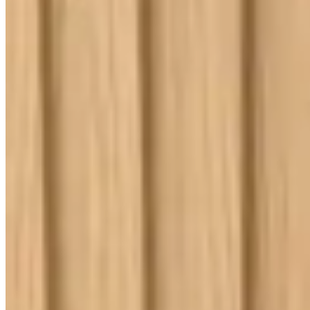
Lançamentos e promoções
Cadastre seu e-mail para receber novidades.
facebook
instagram
youtube
08.08
Saldão de Colchas
Inverno
Jogo de Lençol
Cobre Leito
Cama
Kit Cama Posta
Mesa
Banho
Cortina
Decoração
Travesseiros
Informações
Contato
Cupons e Cashback