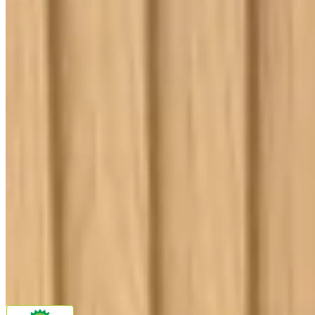
Ouvidoria
Política de Frete
Política de Privacidade
Programa de Afiliados & Influencers
Quem somos
Reclame Aqui
Trocas e Devoluções
Fale com a gente
(16) 98208-5091
contato@lindacasa.com.br
Horário de atendimento
seg. a sex. das 8h às 17h
Siga a Linda Casa
facebook
instagram
youtube
Pagamento
Segurança