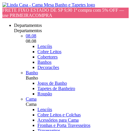
FRETE FIXO ESTADO DE SP 9,90 1ª compra com 5% OFF —
use PRIMEIRACOMPRA
Departamentos
Departamentos
08.08
08.08
Lençóis
Cobre Leitos
Cobertores
Banhos
Decorações
Banho
Banho
Jogos de Banho
Tapetes de Banheiro
Roupão
Cama
Cama
Lençóis
Cobre Leitos e Colchas
Acessórios para Cama
Fronhas e Porta Travesseiros
Travesseiros