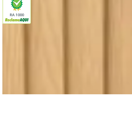
RA 1000
Plataforma
© 2026 LINDA CASA ENXOVAIS LTDA
- CNPJ:
62.763.347/0001-43
Avenida Romão Fernando 2200
Fazenda Boa Vista do Sao Joaquim
Ibitinga