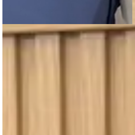
Página Inicial
Cama
Lençóis
Jogo de Lençol Casal 3 Peças Percal 400 Fios Imperial Ponto
Palito Palha
400 Fios
Toque Macio
Jogo de Lençol Casal 3 Peças Percal 400
Fios Imperial Ponto Palito Palha
{{ data.product.name }}
{{ data.product.name }}