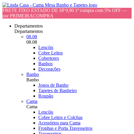
FRETE FIXO ESTADO DE SP 9,90 1ª compra com 5% OFF —
use PRIMEIRACOMPRA
Departamentos
Departamentos
08.08
08.08
Lençóis
Cobre Leitos
Cobertores
Banhos
Decorações
Banho
Banho
Jogos de Banho
Tapetes de Banheiro
Roupão
Cama
Cama
Lençóis
Cobre Leitos e Colchas
Acessórios para Cama
Fronhas e Porta Travesseiros
Travesseiros