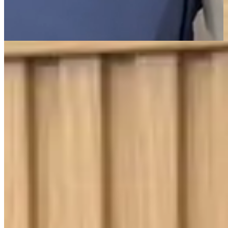
Página Inicial
Cama
Lençóis
Jogo de Lençol Solteiro 2 Peças Percal 400 Fios Imperial
Ponto Palito Branco
400 Fios
Toque Macio
Jogo de Lençol Solteiro 2 Peças Percal
400 Fios Imperial Ponto Palito Branco
{{ data.product.name }}
{{ data.product.name }}