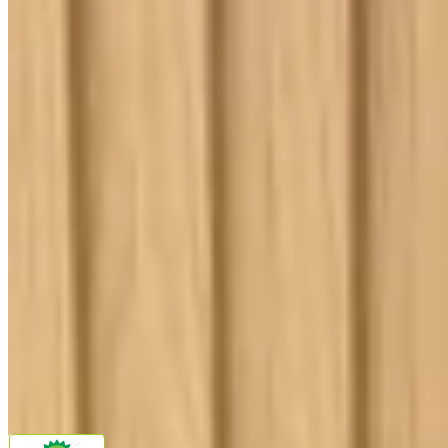
Ouvidoria
Política de Frete
Política de Privacidade
Programa de Afiliados & Influencers
Quem somos
Reclame Aqui
Trocas e Devoluções
Fale com a gente
(16) 98208-5091
contato@lindacasa.com.br
Horário de atendimento
seg. a sex. das 8h às 17h
Siga a Linda Casa
facebook
instagram
youtube
Pagamento
Segurança