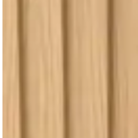
Lançamentos e promoções
Cadastre seu e-mail para receber novidades.
facebook
instagram
youtube
08.08
Saldão de Colchas
Inverno
Jogo de Lençol
Cobre Leito
Cama
Kit Cama Posta
Mesa
Banho
Cortina
Decoração
Travesseiros
Informações
Contato
Cupons e Cashback