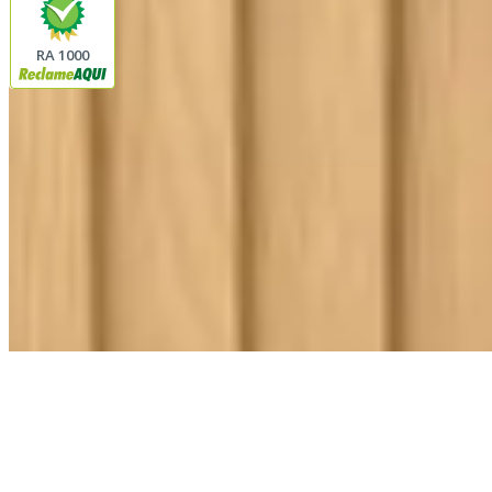
RA 1000
Plataforma
© 2026 LINDA CASA ENXOVAIS LTDA
- CNPJ:
62.763.347/0001-43
Avenida Romão Fernando 2200
Fazenda Boa Vista do Sao Joaquim
Ibitinga