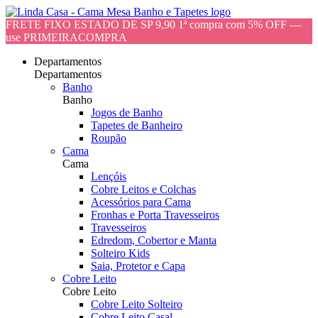
FRETE FIXO ESTADO DE SP 9,90 1ª compra com 5% OFF —
use PRIMEIRACOMPRA
Departamentos
Departamentos
Banho
Banho
Jogos de Banho
Tapetes de Banheiro
Roupão
Cama
Cama
Lençóis
Cobre Leitos e Colchas
Acessórios para Cama
Fronhas e Porta Travesseiros
Travesseiros
Edredom, Cobertor e Manta
Solteiro Kids
Saia, Protetor e Capa
Cobre Leito
Cobre Leito
Cobre Leito Solteiro
Cobre Leito Casal