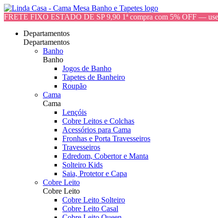
FRETE FIXO ESTADO DE SP 9,90 1ª compra com 5% OFF — 
Departamentos
Departamentos
Banho
Banho
Jogos de Banho
Tapetes de Banheiro
Roupão
Cama
Cama
Lençóis
Cobre Leitos e Colchas
Acessórios para Cama
Fronhas e Porta Travesseiros
Travesseiros
Edredom, Cobertor e Manta
Solteiro Kids
Saia, Protetor e Capa
Cobre Leito
Cobre Leito
Cobre Leito Solteiro
Cobre Leito Casal
Cobre Leito Queen