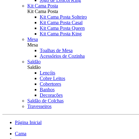
Jogo de Lençol King
Kit Cama Posta
Kit Cama Posta
Kit Cama Posta Solteiro
Kit Cama Posta Casal
Kit Cama Posta Queen
Kit Cama Posta King
Mesa
Mesa
Toalhas de Mesa
Acessórios de Cozinha
Saldão
Saldão
Lençóis
Cobre Leitos
Cobertores
Banhos
Decorações
Saldão de Colchas
Travesseiros
Página Inicial
Cama