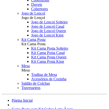
Coberdrons
Duvets
Cobertores
Jogo de Lençol
Jogo de Lençol
Jogo de Lençol Solteiro
Jogo de Lençol Casal
Jogo de Lençol Queen
Jogo de Lençol King
Kit Cama Posta
Kit Cama Posta
Kit Cama Posta Solteiro
Kit Cama Posta Casal
Kit Cama Posta Queen
Kit Cama Posta King
Mesa
Mesa
Toalhas de Mesa
Acessórios de Cozinha
Saldão de Colchas
Travesseiros
Página Inicial