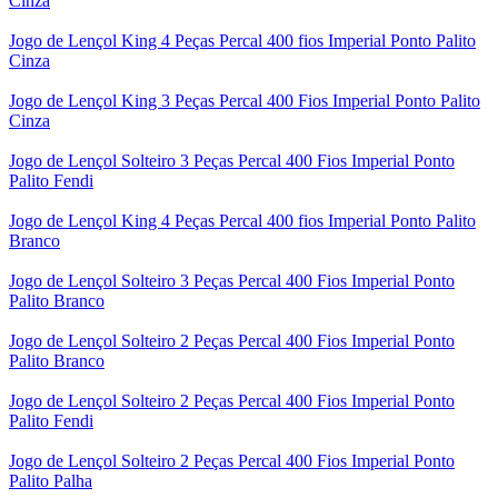
Cinza
Jogo de Lençol King 4 Peças Percal 400 fios Imperial Ponto Palito
Cinza
Jogo de Lençol King 3 Peças Percal 400 Fios Imperial Ponto Palito
Cinza
Jogo de Lençol Solteiro 3 Peças Percal 400 Fios Imperial Ponto
Palito Fendi
Jogo de Lençol King 4 Peças Percal 400 fios Imperial Ponto Palito
Branco
Jogo de Lençol Solteiro 3 Peças Percal 400 Fios Imperial Ponto
Palito Branco
Jogo de Lençol Solteiro 2 Peças Percal 400 Fios Imperial Ponto
Palito Branco
Jogo de Lençol Solteiro 2 Peças Percal 400 Fios Imperial Ponto
Palito Fendi
Jogo de Lençol Solteiro 2 Peças Percal 400 Fios Imperial Ponto
Palito Palha