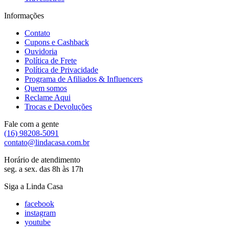
Informações
Contato
Cupons e Cashback
Ouvidoria
Política de Frete
Política de Privacidade
Programa de Afiliados & Influencers
Quem somos
Reclame Aqui
Trocas e Devoluções
Fale com a gente
(16) 98208-5091
contato@lindacasa.com.br
Horário de atendimento
seg. a sex. das 8h às 17h
Siga a Linda Casa
facebook
instagram
youtube