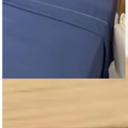
Página Inicial
Cama
Lençóis
Jogo de Lençol Solteiro 3 Peças Percal 400 Fios Imperial
Ponto Palito Cinza