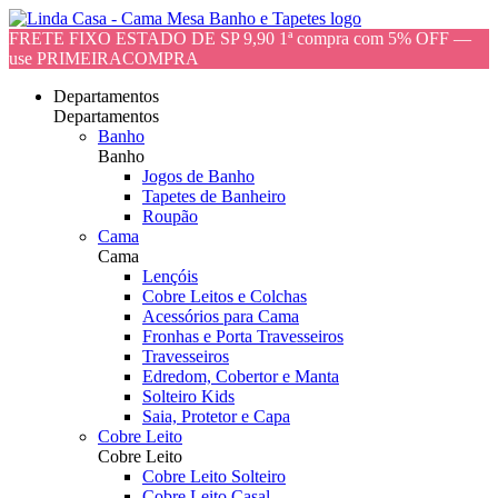
FRETE FIXO ESTADO DE SP 9,90 1ª compra com 5% OFF —
use PRIMEIRACOMPRA
Departamentos
Departamentos
Banho
Banho
Jogos de Banho
Tapetes de Banheiro
Roupão
Cama
Cama
Lençóis
Cobre Leitos e Colchas
Acessórios para Cama
Fronhas e Porta Travesseiros
Travesseiros
Edredom, Cobertor e Manta
Solteiro Kids
Saia, Protetor e Capa
Cobre Leito
Cobre Leito
Cobre Leito Solteiro
Cobre Leito Casal