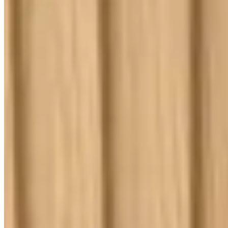
Kit Cama Posta
Mesa
Banho
Cortina
Decoração
Travesseiros
Informações
Contato
Cupons e Cashback
Ouvidoria
Política de Frete
Política de Privacidade
Programa de Afiliados & Influencers
Quem somos
Reclame Aqui
Trocas e Devoluções
Fale com a gente
(16) 98208-5091
contato@lindacasa.com.br
Horário de atendimento
seg. a sex. das 8h às 17h