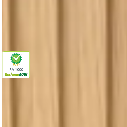
Siga a Linda Casa
facebook
instagram
youtube
Pagamento
Segurança
RA 1000
Plataforma
© 2026 LINDA CASA ENXOVAIS LTDA
- CNPJ:
62.763.347/0001-43
Avenida Romão Fernando 2200
Fazenda Boa Vista do Sao Joaquim
Ibitinga