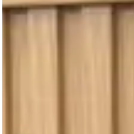
400 Fios
Toque Macio
Jogo de Lençol Solteiro 3 Peças Percal
400 Fios Imperial Ponto Palito Cinza
{{ data.product.name }}
{{ data.product.name }}
Lançamentos e promoções
Cadastre seu e-mail para receber novidades.
facebook
instagram
youtube
Saldão
Saldão de Colchas
Inverno
Jogo de Lençol
Cobre Leito
Cama