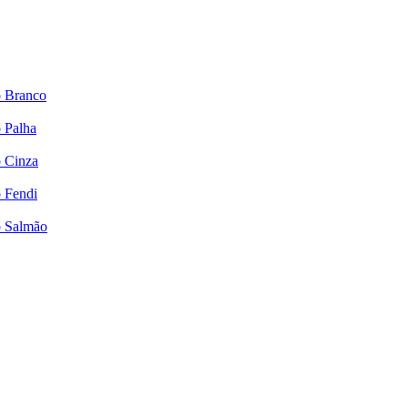
o Branco
o Palha
o Cinza
o Fendi
to Salmão