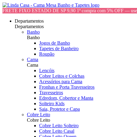
FRETE FIXO ESTADO DE SP 9,90 1ª compra com 5% OFF — 
Departamentos
Departamentos
Banho
Banho
Jogos de Banho
Tapetes de Banheiro
Roupão
Cama
Cama
Lençóis
Cobre Leitos e Colchas
Acessórios para Cama
Fronhas e Porta Travesseiros
Travesseiros
Edredom, Cobertor e Manta
Solteiro Kids
Saia, Protetor e Capa
Cobre Leito
Cobre Leito
Cobre Leito Solteiro
Cobre Leito Casal
Cobre Leito Queen