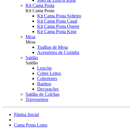
Jogo de Lençol King
Kit Cama Posta
Kit Cama Posta
Kit Cama Posta Solteiro
Kit Cama Posta Casal
Kit Cama Posta Queen
Kit Cama Posta King
Mesa
Mesa
Toalhas de Mesa
Acessórios de Cozinha
Saldão
Saldão
Lençóis
Cobre Leitos
Cobertores
Banhos
Decorações
Saldão de Colchas
Travesseiros
Página Inicial
Cama Posta Lotus