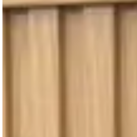
400 Fios
Toque Macio
Jogo de Lençol Solteiro 3 Peças Percal
400 Fios Imperial Ponto Palito Salmão
{{ data.product.name }}
{{ data.product.name }}
Lançamentos e promoções
Cadastre seu e-mail para receber novidades.
facebook
instagram
youtube
Saldão
Saldão de Colchas
Inverno
Jogo de Lençol
Cobre Leito
Cama