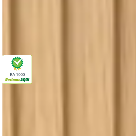
Siga a Linda Casa
facebook
instagram
youtube
Pagamento
Segurança
RA 1000
Plataforma
© 2026 LINDA CASA ENXOVAIS LTDA
- CNPJ:
62.763.347/0001-43
Avenida Romão Fernando 2200
Fazenda Boa Vista do Sao Joaquim
Ibitinga