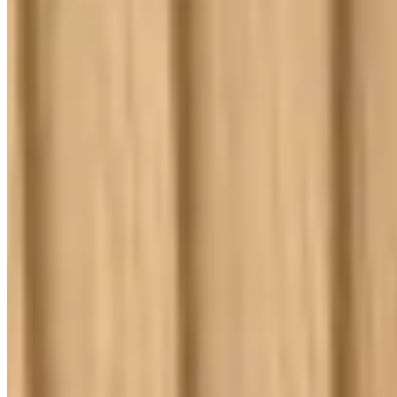
Kit Cama Posta
Mesa
Banho
Cortina
Decoração
Travesseiros
Informações
Contato
Cupons e Cashback
Ouvidoria
Política de Frete
Política de Privacidade
Programa de Afiliados & Influencers
Quem somos
Reclame Aqui
Trocas e Devoluções
Fale com a gente
(16) 98208-5091
contato@lindacasa.com.br
Horário de atendimento
seg. a sex. das 8h às 17h