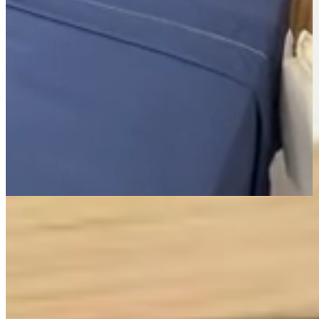
Página Inicial
Cama
Lençóis
Jogo de Lençol Solteiro 3 Peças Percal 400 Fios Imperial
Ponto Palito Salmão