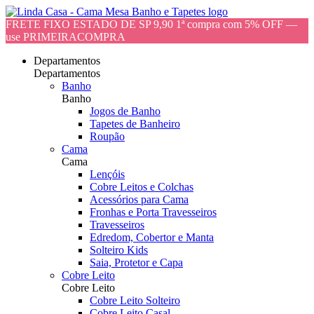
FRETE FIXO ESTADO DE SP 9,90 1ª compra com 5% OFF —
use PRIMEIRACOMPRA
Departamentos
Departamentos
Banho
Banho
Jogos de Banho
Tapetes de Banheiro
Roupão
Cama
Cama
Lençóis
Cobre Leitos e Colchas
Acessórios para Cama
Fronhas e Porta Travesseiros
Travesseiros
Edredom, Cobertor e Manta
Solteiro Kids
Saia, Protetor e Capa
Cobre Leito
Cobre Leito
Cobre Leito Solteiro
Cobre Leito Casal