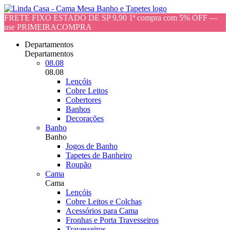
FRETE FIXO ESTADO DE SP 9,90 1ª compra com 5% OFF —
use PRIMEIRACOMPRA
Departamentos
Departamentos
08.08
08.08
Lençóis
Cobre Leitos
Cobertores
Banhos
Decorações
Banho
Banho
Jogos de Banho
Tapetes de Banheiro
Roupão
Cama
Cama
Lençóis
Cobre Leitos e Colchas
Acessórios para Cama
Fronhas e Porta Travesseiros
Travesseiros