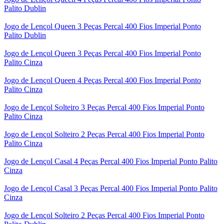
Palito Dublin
Jogo de Lençol Queen 3 Peças Percal 400 Fios Imperial Ponto
Palito Dublin
Jogo de Lençol Queen 3 Peças Percal 400 Fios Imperial Ponto
Palito Cinza
Jogo de Lençol Queen 4 Peças Percal 400 Fios Imperial Ponto
Palito Cinza
Jogo de Lençol Solteiro 3 Peças Percal 400 Fios Imperial Ponto
Palito Cinza
Jogo de Lençol Solteiro 2 Peças Percal 400 Fios Imperial Ponto
Palito Cinza
Jogo de Lençol Casal 4 Peças Percal 400 Fios Imperial Ponto Palito
Cinza
Jogo de Lençol Casal 3 Peças Percal 400 Fios Imperial Ponto Palito
Cinza
Jogo de Lençol Solteiro 2 Peças Percal 400 Fios Imperial Ponto