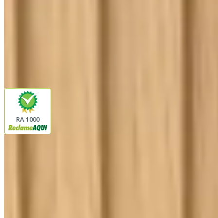
Siga a Linda Casa
facebook
instagram
youtube
Pagamento
Segurança
RA 1000
Plataforma
© 2026 LINDA CASA ENXOVAIS LTDA
- CNPJ:
62.763.347/0001-43
Avenida Romão Fernando 2200
Fazenda Boa Vista do Sao Joaquim
Ibitinga