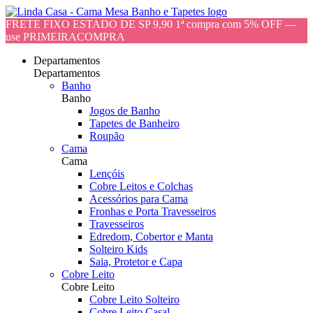
FRETE FIXO ESTADO DE SP 9,90 1ª compra com 5% OFF —
use PRIMEIRACOMPRA
Departamentos
Departamentos
Banho
Banho
Jogos de Banho
Tapetes de Banheiro
Roupão
Cama
Cama
Lençóis
Cobre Leitos e Colchas
Acessórios para Cama
Fronhas e Porta Travesseiros
Travesseiros
Edredom, Cobertor e Manta
Solteiro Kids
Saia, Protetor e Capa
Cobre Leito
Cobre Leito
Cobre Leito Solteiro
Cobre Leito Casal