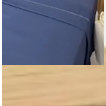
Página Inicial
Cama
Lençóis
Jogo de Lençol King 4 Peças Percal 400 fios Imperial Ponto
Palito Dublin