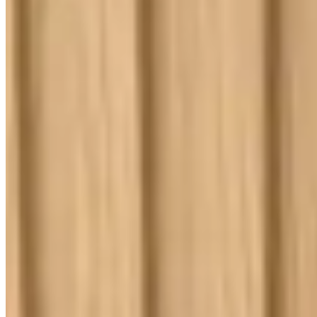
Kit Cama Posta
Mesa
Banho
Cortina
Decoração
Travesseiros
Informações
Contato
Cupons e Cashback
Ouvidoria
Política de Frete
Política de Privacidade
Programa de Afiliados & Influencers
Quem somos
Reclame Aqui
Trocas e Devoluções
Fale com a gente
(16) 98208-5091
contato@lindacasa.com.br
Horário de atendimento
seg. a sex. das 8h às 17h