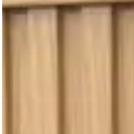
400 Fios
Toque Macio
Jogo de Lençol King 4 Peças Percal 400
fios Imperial Ponto Palito Dublin
{{ data.product.name }}
{{ data.product.name }}
Lançamentos e promoções
Cadastre seu e-mail para receber novidades.
facebook
instagram
youtube
Saldão
Saldão de Colchas
Inverno
Jogo de Lençol
Cobre Leito
Cama