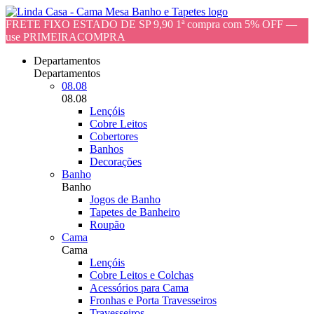
FRETE FIXO ESTADO DE SP 9,90 1ª compra com 5% OFF —
use PRIMEIRACOMPRA
Departamentos
Departamentos
08.08
08.08
Lençóis
Cobre Leitos
Cobertores
Banhos
Decorações
Banho
Banho
Jogos de Banho
Tapetes de Banheiro
Roupão
Cama
Cama
Lençóis
Cobre Leitos e Colchas
Acessórios para Cama
Fronhas e Porta Travesseiros
Travesseiros