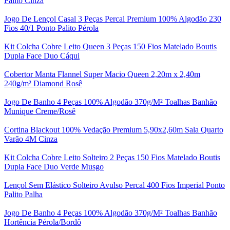
Palito Cinza
Jogo De Lençol Casal 3 Peças Percal Premium 100% Algodão 230
Fios 40/1 Ponto Palito Pérola
Kit Colcha Cobre Leito Queen 3 Peças 150 Fios Matelado Boutis
Dupla Face Duo Cáqui
Cobertor Manta Flannel Super Macio Queen 2,20m x 2,40m
240g/m² Diamond Rosê
Jogo De Banho 4 Peças 100% Algodão 370g/M² Toalhas Banhão
Munique Creme/Rosê
Cortina Blackout 100% Vedação Premium 5,90x2,60m Sala Quarto
Varão 4M Cinza
Kit Colcha Cobre Leito Solteiro 2 Peças 150 Fios Matelado Boutis
Dupla Face Duo Verde Musgo
Lençol Sem Elástico Solteiro Avulso Percal 400 Fios Imperial Ponto
Palito Palha
Jogo De Banho 4 Peças 100% Algodão 370g/M² Toalhas Banhão
Hortência Pérola/Bordô