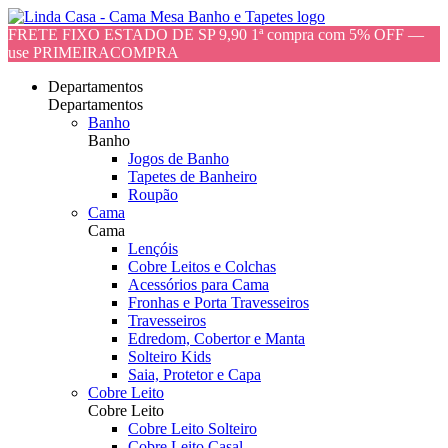
FRETE FIXO ESTADO DE SP 9,90 1ª compra com 5% OFF —
use PRIMEIRACOMPRA
Departamentos
Departamentos
Banho
Banho
Jogos de Banho
Tapetes de Banheiro
Roupão
Cama
Cama
Lençóis
Cobre Leitos e Colchas
Acessórios para Cama
Fronhas e Porta Travesseiros
Travesseiros
Edredom, Cobertor e Manta
Solteiro Kids
Saia, Protetor e Capa
Cobre Leito
Cobre Leito
Cobre Leito Solteiro
Cobre Leito Casal