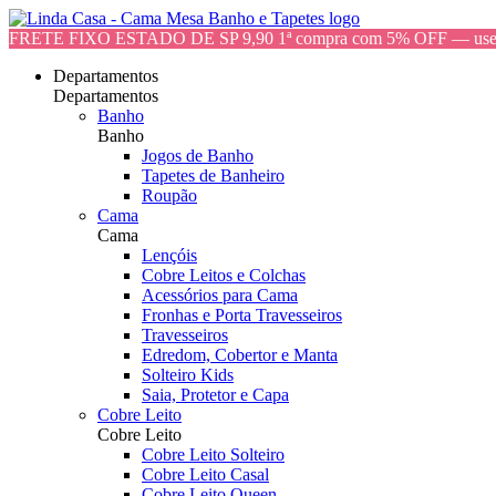
FRETE FIXO ESTADO DE SP 9,90 1ª compra com 5% OFF — 
Departamentos
Departamentos
Banho
Banho
Jogos de Banho
Tapetes de Banheiro
Roupão
Cama
Cama
Lençóis
Cobre Leitos e Colchas
Acessórios para Cama
Fronhas e Porta Travesseiros
Travesseiros
Edredom, Cobertor e Manta
Solteiro Kids
Saia, Protetor e Capa
Cobre Leito
Cobre Leito
Cobre Leito Solteiro
Cobre Leito Casal
Cobre Leito Queen