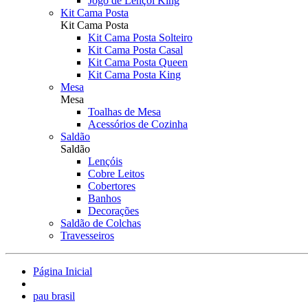
Jogo de Lençol King
Kit Cama Posta
Kit Cama Posta
Kit Cama Posta Solteiro
Kit Cama Posta Casal
Kit Cama Posta Queen
Kit Cama Posta King
Mesa
Mesa
Toalhas de Mesa
Acessórios de Cozinha
Saldão
Saldão
Lençóis
Cobre Leitos
Cobertores
Banhos
Decorações
Saldão de Colchas
Travesseiros
Página Inicial
pau brasil