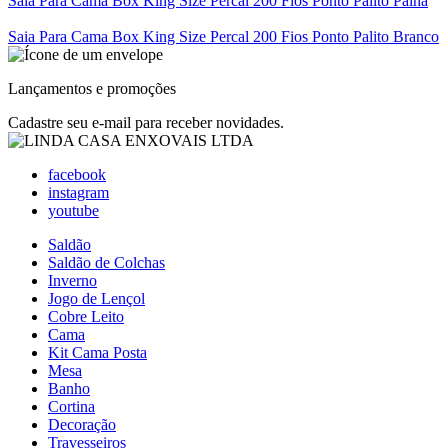
Saia Para Cama Box King Size Percal 200 Fios Ponto Palito Palha
Saia Para Cama Box King Size Percal 200 Fios Ponto Palito Branco
Lançamentos e promoções
Cadastre seu e-mail para receber novidades.
facebook
instagram
youtube
Saldão
Saldão de Colchas
Inverno
Jogo de Lençol
Cobre Leito
Cama
Kit Cama Posta
Mesa
Banho
Cortina
Decoração
Travesseiros