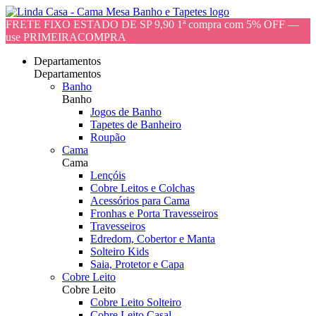
FRETE FIXO ESTADO DE SP 9,90 1ª compra com 5% OFF —
use PRIMEIRACOMPRA
Departamentos
Departamentos
Banho
Banho
Jogos de Banho
Tapetes de Banheiro
Roupão
Cama
Cama
Lençóis
Cobre Leitos e Colchas
Acessórios para Cama
Fronhas e Porta Travesseiros
Travesseiros
Edredom, Cobertor e Manta
Solteiro Kids
Saia, Protetor e Capa
Cobre Leito
Cobre Leito
Cobre Leito Solteiro
Cobre Leito Casal