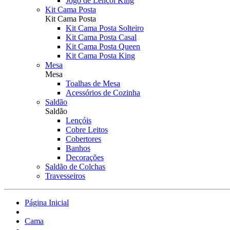
Jogo de Lençol King
Kit Cama Posta
Kit Cama Posta
Kit Cama Posta Solteiro
Kit Cama Posta Casal
Kit Cama Posta Queen
Kit Cama Posta King
Mesa
Mesa
Toalhas de Mesa
Acessórios de Cozinha
Saldão
Saldão
Lençóis
Cobre Leitos
Cobertores
Banhos
Decorações
Saldão de Colchas
Travesseiros
Página Inicial
Cama