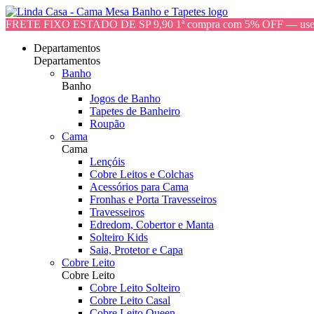
FRETE FIXO ESTADO DE SP 9,90 1ª compra com 5% OFF — 
Departamentos
Departamentos
Banho
Banho
Jogos de Banho
Tapetes de Banheiro
Roupão
Cama
Cama
Lençóis
Cobre Leitos e Colchas
Acessórios para Cama
Fronhas e Porta Travesseiros
Travesseiros
Edredom, Cobertor e Manta
Solteiro Kids
Saia, Protetor e Capa
Cobre Leito
Cobre Leito
Cobre Leito Solteiro
Cobre Leito Casal
Cobre Leito Queen