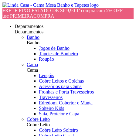
FRETE FIXO ESTADO DE SP 9,90 1ª compra com 5% OFF —
use PRIMEIRACOMPRA
Departamentos
Departamentos
Banho
Banho
Jogos de Banho
Tapetes de Banheiro
Roupão
Cama
Cama
Lençóis
Cobre Leitos e Colchas
Acessórios para Cama
Fronhas e Porta Travesseiros
Travesseiros
Edredom, Cobertor e Manta
Solteiro Kids
Saia, Protetor e Capa
Cobre Leito
Cobre Leito
Cobre Leito Solteiro
Cobre Leito Casal