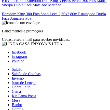
Kit Coberdrom Edredom Dots King 3 Peças Percal 300 Fios Manta
Sherpa Dupla Face Matelado Marinho
Edredom King 300 Fios Sono Leve 2,60x2,80m Estampado Dupla
Face Aquarela Poá
Lançamentos e promoções
Cadastre seu e-mail para receber novidades.
facebook
instagram
youtube
Saldão
Saldão de Colchas
Inverno
Jogo de Lençol
Cobre Leito
Cama
Kit Cama Posta
Mesa
Banho
Cortina