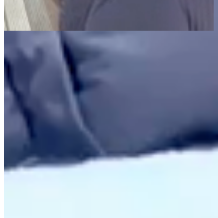
Página Inicial
Inverno
Edredons
Kit Coberdrom Edredom Dots Solteiro 2 Peças Percal 300
Fios Manta Sherpa Dupla Face Matelado Cinza
Dupla Face
300 Fios
Kit Coberdrom Edredom Dots Solteiro 2
Peças Percal 300 Fios Manta Sherpa
Dupla Face Matelado Cinza
{{ data.product.name }}
{{ data.product.name }}