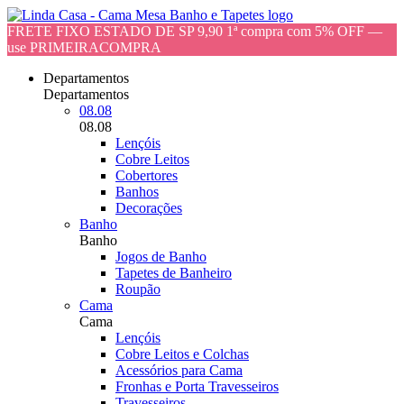
FRETE FIXO ESTADO DE SP 9,90 1ª compra com 5% OFF —
use PRIMEIRACOMPRA
Departamentos
Departamentos
08.08
08.08
Lençóis
Cobre Leitos
Cobertores
Banhos
Decorações
Banho
Banho
Jogos de Banho
Tapetes de Banheiro
Roupão
Cama
Cama
Lençóis
Cobre Leitos e Colchas
Acessórios para Cama
Fronhas e Porta Travesseiros
Travesseiros