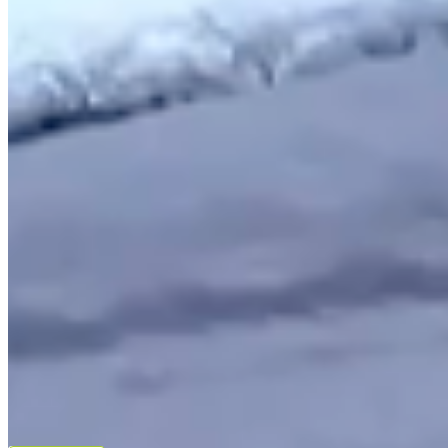
Cupons e Cashback
Ouvidoria
Política de Frete
Política de Privacidade
Programa de Afiliados & Influencers
Quem somos
Reclame Aqui
Trocas e Devoluções
Fale com a gente
(16) 98208-5091
contato@lindacasa.com.br
Horário de atendimento
seg. a sex. das 8h às 17h
Siga a Linda Casa
facebook
instagram
youtube
Pagamento
Segurança