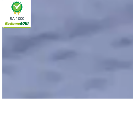
RA 1000
Plataforma
© 2026 LINDA CASA ENXOVAIS LTDA
- CNPJ:
62.763.347/0001-43
Avenida Romão Fernando 2200
Fazenda Boa Vista do Sao Joaquim
Ibitinga