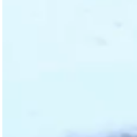
Lançamentos e promoções
Cadastre seu e-mail para receber novidades.
facebook
instagram
youtube
08.08
Saldão de Colchas
Inverno
Jogo de Lençol
Cobre Leito
Cama
Kit Cama Posta
Mesa
Banho
Cortina
Decoração
Travesseiros
Informações
Contato