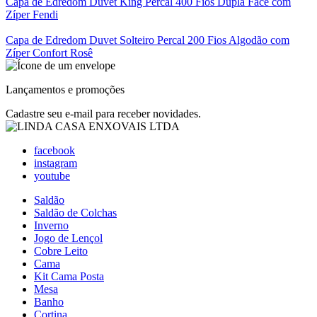
Capa de Edredom Duvet King Percal 400 Fios Dupla Face com
Zíper Fendi
Capa de Edredom Duvet Solteiro Percal 200 Fios Algodão com
Zíper Confort Rosê
Lançamentos e promoções
Cadastre seu e-mail para receber novidades.
facebook
instagram
youtube
Saldão
Saldão de Colchas
Inverno
Jogo de Lençol
Cobre Leito
Cama
Kit Cama Posta
Mesa
Banho
Cortina