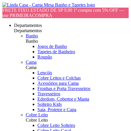
FRETE FIXO ESTADO DE SP 9,90 1ª compra com 5% OFF —
use PRIMEIRACOMPRA
Departamentos
Departamentos
Banho
Banho
Jogos de Banho
Tapetes de Banheiro
Roupão
Cama
Cama
Lençóis
Cobre Leitos e Colchas
Acessórios para Cama
Fronhas e Porta Travesseiros
Travesseiros
Edredom, Cobertor e Manta
Solteiro Kids
Saia, Protetor e Capa
Cobre Leito
Cobre Leito
Cobre Leito Solteiro
Cobre Leito Casal