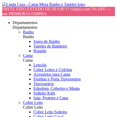
FRETE FIXO ESTADO DE SP 9,90 1ª compra com 5% OFF —
use PRIMEIRACOMPRA
Departamentos
Departamentos
Banho
Banho
Jogos de Banho
Tapetes de Banheiro
Roupão
Cama
Cama
Lençóis
Cobre Leitos e Colchas
Acessórios para Cama
Fronhas e Porta Travesseiros
Travesseiros
Edredom, Cobertor e Manta
Solteiro Kids
Saia, Protetor e Capa
Cobre Leito
Cobre Leito
Cobre Leito Solteiro
Cobre Leito Casal