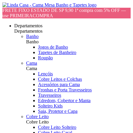
FRETE FIXO ESTADO DE SP 9,90 1ª compra com 5% OFF —
use PRIMEIRACOMPRA
Departamentos
Departamentos
Banho
Banho
Jogos de Banho
Tapetes de Banheiro
Roupão
Cama
Cama
Lençóis
Cobre Leitos e Colchas
Acessórios para Cama
Fronhas e Porta Travesseiros
Travesseiros
Edredom, Cobertor e Manta
Solteiro Kids
Saia, Protetor e Capa
Cobre Leito
Cobre Leito
Cobre Leito Solteiro
Cobre Leito Casal