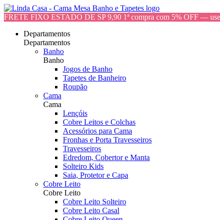
FRETE FIXO ESTADO DE SP 9,90 1ª compra com 5% OFF — 
Departamentos
Departamentos
Banho
Banho
Jogos de Banho
Tapetes de Banheiro
Roupão
Cama
Cama
Lençóis
Cobre Leitos e Colchas
Acessórios para Cama
Fronhas e Porta Travesseiros
Travesseiros
Edredom, Cobertor e Manta
Solteiro Kids
Saia, Protetor e Capa
Cobre Leito
Cobre Leito
Cobre Leito Solteiro
Cobre Leito Casal
Cobre Leito Queen