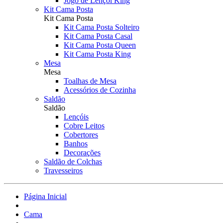
Jogo de Lençol King
Kit Cama Posta
Kit Cama Posta
Kit Cama Posta Solteiro
Kit Cama Posta Casal
Kit Cama Posta Queen
Kit Cama Posta King
Mesa
Mesa
Toalhas de Mesa
Acessórios de Cozinha
Saldão
Saldão
Lençóis
Cobre Leitos
Cobertores
Banhos
Decorações
Saldão de Colchas
Travesseiros
Página Inicial
Cama