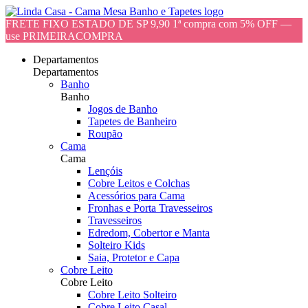
FRETE FIXO ESTADO DE SP 9,90 1ª compra com 5% OFF —
use PRIMEIRACOMPRA
Departamentos
Departamentos
Banho
Banho
Jogos de Banho
Tapetes de Banheiro
Roupão
Cama
Cama
Lençóis
Cobre Leitos e Colchas
Acessórios para Cama
Fronhas e Porta Travesseiros
Travesseiros
Edredom, Cobertor e Manta
Solteiro Kids
Saia, Protetor e Capa
Cobre Leito
Cobre Leito
Cobre Leito Solteiro
Cobre Leito Casal