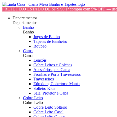
FRETE FIXO ESTADO DE SP 9,90 1ª compra com 5% OFF — 
Departamentos
Departamentos
Banho
Banho
Jogos de Banho
Tapetes de Banheiro
Roupão
Cama
Cama
Lençóis
Cobre Leitos e Colchas
Acessórios para Cama
Fronhas e Porta Travesseiros
Travesseiros
Edredom, Cobertor e Manta
Solteiro Kids
Saia, Protetor e Capa
Cobre Leito
Cobre Leito
Cobre Leito Solteiro
Cobre Leito Casal
Cobre Leito Queen