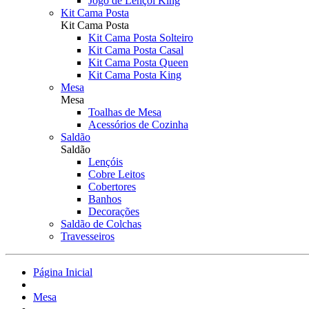
Jogo de Lençol King
Kit Cama Posta
Kit Cama Posta
Kit Cama Posta Solteiro
Kit Cama Posta Casal
Kit Cama Posta Queen
Kit Cama Posta King
Mesa
Mesa
Toalhas de Mesa
Acessórios de Cozinha
Saldão
Saldão
Lençóis
Cobre Leitos
Cobertores
Banhos
Decorações
Saldão de Colchas
Travesseiros
Página Inicial
Mesa