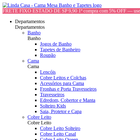
FRETE FIXO ESTADO DE SP 9,90 1ª compra com 5% OFF — 
Departamentos
Departamentos
Banho
Banho
Jogos de Banho
Tapetes de Banheiro
Roupão
Cama
Cama
Lençóis
Cobre Leitos e Colchas
Acessórios para Cama
Fronhas e Porta Travesseiros
Travesseiros
Edredom, Cobertor e Manta
Solteiro Kids
Saia, Protetor e Capa
Cobre Leito
Cobre Leito
Cobre Leito Solteiro
Cobre Leito Casal
Cobre Leito Queen