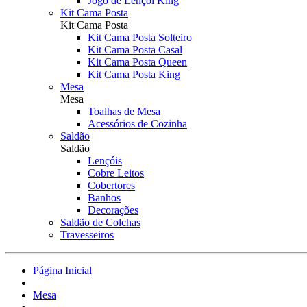
Jogo de Lençol King
Kit Cama Posta
Kit Cama Posta
Kit Cama Posta Solteiro
Kit Cama Posta Casal
Kit Cama Posta Queen
Kit Cama Posta King
Mesa
Mesa
Toalhas de Mesa
Acessórios de Cozinha
Saldão
Saldão
Lençóis
Cobre Leitos
Cobertores
Banhos
Decorações
Saldão de Colchas
Travesseiros
Página Inicial
Mesa