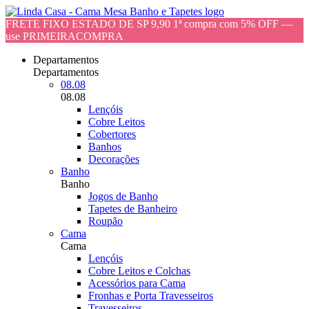
FRETE FIXO ESTADO DE SP 9,90 1ª compra com 5% OFF —
use PRIMEIRACOMPRA
Departamentos
Departamentos
08.08
08.08
Lençóis
Cobre Leitos
Cobertores
Banhos
Decorações
Banho
Banho
Jogos de Banho
Tapetes de Banheiro
Roupão
Cama
Cama
Lençóis
Cobre Leitos e Colchas
Acessórios para Cama
Fronhas e Porta Travesseiros
Travesseiros