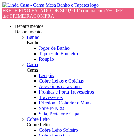
FRETE FIXO ESTADO DE SP 9,90 1ª compra com 5% OFF —
use PRIMEIRACOMPRA
Departamentos
Departamentos
Banho
Banho
Jogos de Banho
Tapetes de Banheiro
Roupão
Cama
Cama
Lençóis
Cobre Leitos e Colchas
Acessórios para Cama
Fronhas e Porta Travesseiros
Travesseiros
Edredom, Cobertor e Manta
Solteiro Kids
Saia, Protetor e Capa
Cobre Leito
Cobre Leito
Cobre Leito Solteiro
Cobre Leito Casal